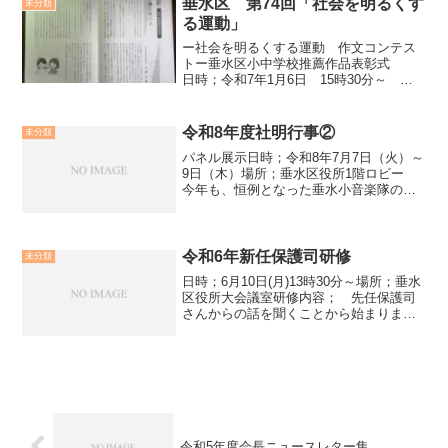
司会ブース垂水区更生保...
垂水区 第74回「社会を明るくす
未分類
る運動」
ー社会を明るくする運動 作文コンテス
トー垂水区小中学校推薦作品表彰式
日時；令和7年1月6日 15時30分～
場所；垂水区役所 ３階会議室足下の悪
いなかご参加頂き有り難うございます。
小学校の部では、中野さんの推薦作文
令和8年度社明行事②
未分類
「信じること」、中学...
パネル展示日時；令和8年7月7日（火）～
9日（木）場所；垂水区役所1階ロビー
今年も、恒例となった垂水小音楽隊の演
奏により、会場は賑やかな雰囲気の中で
開会しました垂水小学校校長より開会の
挨拶パネル展示セレモニ
ー 新見区長の挨拶...
令和6年新任保護司研修
未分類
日時；6月10日(月)13時30分～場所；垂水
区役所大会議室研修内容； 先任保護司
さんからの話を聞くことから始まりまし
た。新任保護司サンの中には、新任保護
司の研修前に、もう、担当されている方
がおられました。どうしてそんなに、急
な担当となるの...
令和5年度会長ニュースレター集