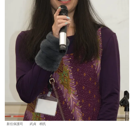
新任保護司 武貞 梢氏