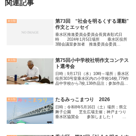
関連記事
第73回 “社会を明るくする運動”
未分類
作文とエッセイ
垂水区推進委員会委員会長賞表彰式日
時 2024年1月5日場所 垂水区役所
3階会議室参加者 推進委員会委員
長 神戸市垂水区長 若松 謙
一 推進委員会副委員長
垂水区保護司会会長 芦田 敏
第75回小中学校社明作文コンテス
未分類
郎 約40名 （敬称...
ト選考会
日時；9月17日（水）10時～場所；垂水区
役所303号室垂水区内の小学校14校,779作
品中学校から7校,138作品注；参加作品数
の詳細は「保護司会たより」で掲載しま
す。 毎年のことですがたくさんの作文
を応募して頂きました。有り難うござい
たるみっこまつり 2026
未分類
ま...
日時；令和8年5月16日（土）場所；県立
舞子公園 芝生広場主催；神戸まつり
垂水区協賛会 参加しました！ 垂
水区保護司会 垂水区更生保護女性
会 垂水区更生保護協力雇用主会たる
みっこまつり今年は快晴です垂水区保護